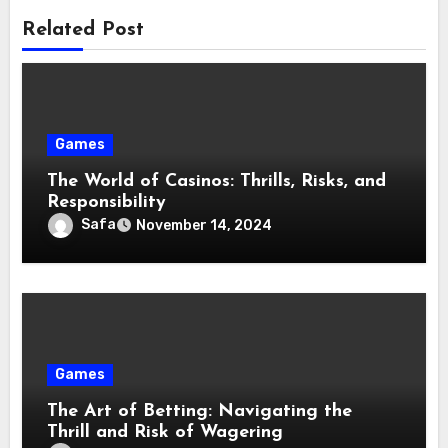
Related Post
Games
The World of Casinos: Thrills, Risks, and
Responsibility
Safa
November 14, 2024
Games
The Art of Betting: Navigating the
Thrill and Risk of Wagering