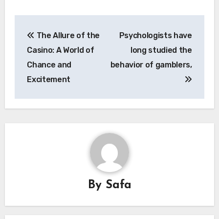
Post
The Allure of the
Psychologists have
navigation
Casino: A World of
long studied the
Chance and
behavior of gamblers,
Excitement
By
Safa