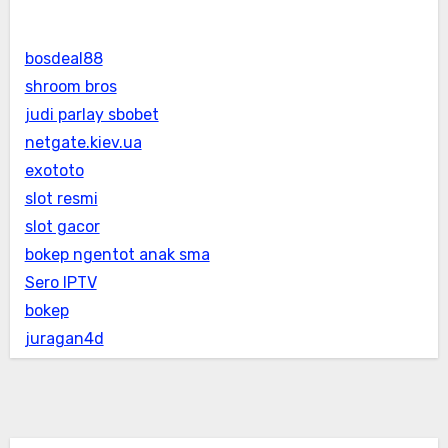
bosdeal88
shroom bros
judi parlay sbobet
netgate.kiev.ua
exototo
slot resmi
slot gacor
bokep ngentot anak sma
Sero IPTV
bokep
juragan4d