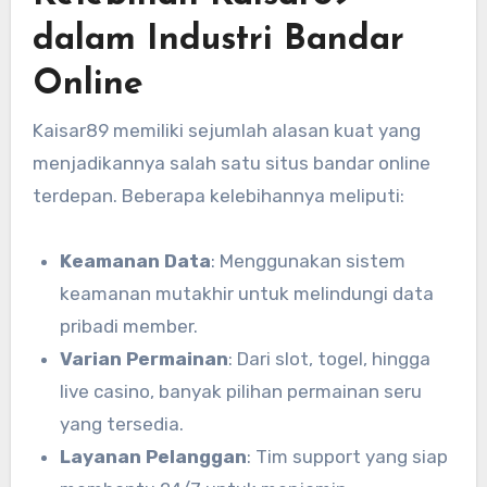
dalam Industri Bandar
Online
Kaisar89 memiliki sejumlah alasan kuat yang
menjadikannya salah satu situs bandar online
terdepan. Beberapa kelebihannya meliputi:
Keamanan Data
: Menggunakan sistem
keamanan mutakhir untuk melindungi data
pribadi member.
Varian Permainan
: Dari slot, togel, hingga
live casino, banyak pilihan permainan seru
yang tersedia.
Layanan Pelanggan
: Tim support yang siap