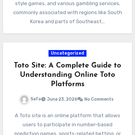
style games, and various gambling services,
commonly associated with regions like South
Korea and parts of Southeast…
Uncategorized
Toto Site: A Complete Guide to
Understanding Online Toto
Platforms
Safa
June 23, 2026
No Comments
A Toto site is an online platform that allows
users to participate in number-based
prediction games, sports-related betting, or