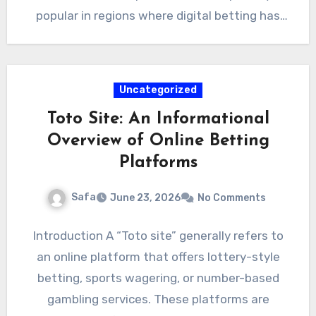
popular in regions where digital betting has
grown rapidly…
Uncategorized
Toto Site: An Informational
Overview of Online Betting
Platforms
Safa
June 23, 2026
No Comments
Introduction A “Toto site” generally refers to
an online platform that offers lottery-style
betting, sports wagering, or number-based
gambling services. These platforms are