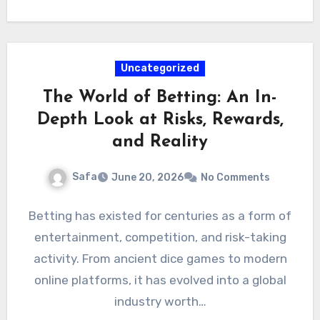
เป็นสิ่งจำเป็นสำหรับการใช้ชีวิตอย่างสมดุล ความ
หมายของความสัมพันธ์ ความสัมพันธ์หมายถึง การ
เชื่อมโยงระหว่างบุคคลสองคนหรือมากกว่า ซึ่งเกิด
Uncategorized
จากการสื่อสาร ความเข้าใจ และการมีปฏิสัมพันธ์
The World of Betting: An In-
ร่วมกัน อาจเป็นความสัมพันธ์ที่เกิดจากความรัก
Depth Look at Risks, Rewards,
ความผูกพันทางสายเลือด หรือความเกี่ยวข้องทาง
and Reality
สังคม ประเภทของความสัมพันธ์ 1. ความสัมพันธ์ใน
ครอบครัว เป็นความสัมพันธ์พื้นฐานที่สุด เช่น พ่อแม่
Safa
June 20, 2026
No Comments
ลูก พี่น้อง ความสัมพันธ์นี้สร้างรากฐานทางอารมณ์
และคุณค่าชีวิต 2.…
Betting has existed for centuries as a form of
entertainment, competition, and risk-taking
activity. From ancient dice games to modern
online platforms, it has evolved into a global
industry worth…