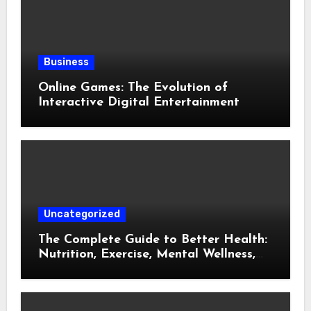
Business
Online Games: The Evolution of
Interactive Digital Entertainment
Uncategorized
The Complete Guide to Better Health:
Nutrition, Exercise, Mental Wellness,
and Preventive Care